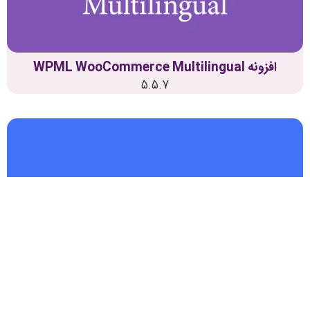
افزونه WPML WooCommerce Multilingual
5.5.7