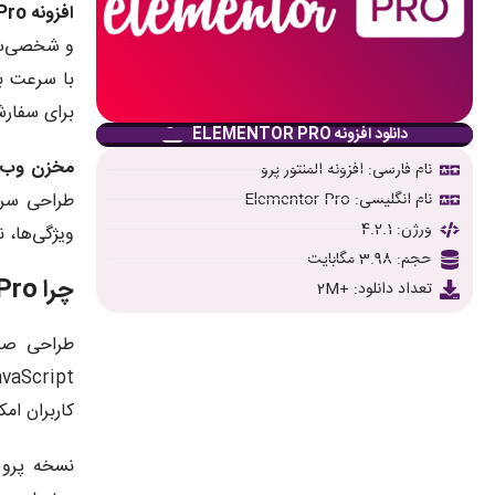
افزونه Elementor Pro
و شخصی‌ساز
با سرعت با
برای سفار
دانلود افزونه ELEMENTOR PRO
مخزن وب
نام فارسی: افزونه المنتور پرو
نام انگلیسی: Elementor Pro
ورژن: 4.2.1
ویژگی‌ها، 
حجم: 3.98 مگابایت
چرا Elementor Pro انتخابی بی‌نظیر برای طراحی صفحات وردپرس است؟
تعداد دانلود: +2M
کاربران ام
نسخه پرو 