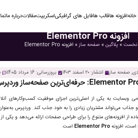
خانه
افزونه ها
قالب ها
فایل های گرافیکی
اسکریپت
مقالات
درباره ما
تما
افزونه Elementor Pro
نخست
»
پلاگین
»
صفحه ساز
»
افزونه Elementor Pro
دی
,
صفحه ساز
انتشار:
۲۰ اسفند ۱۴۰۳
بروزرسانی: 16 مرداد 1405
ب
حی وبسایت به یکی از اصلی‌ترین اجزای موفقیت کسب‌وکارهای آنلای
و جذاب می‌تواند مشتریان زیادی را به خود جذب کند. وردپرس به‌عنوا
اده از افزونه‌های متنوع را برای طراحی صفحات ارائه می‌دهد و یکی از 
است، افزونه
Elementor Pro
است.