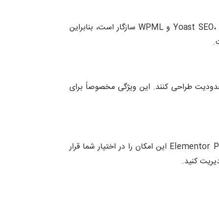
Elementor Pro کاملاً با افزونه‌های محبوب وردپرس مانند Yoast SEO، WooCommerce و WPML سازگار است، بنابراین
.
دون محدودیت طراحی کنند. این ویژگی مخصوصاً برای
اگر به فرم‌های پیشرفته نظیر فرم تماس، فرم اشتراک یا نظرسنجی نیاز دارید، Elementor Pro این امکان را در اختیار شما قرار
دیریت کنید.