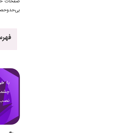
صفحات حرف
بی‌حد‌و‌حص
فهرس
با
خر
چشمگی
نصب ک