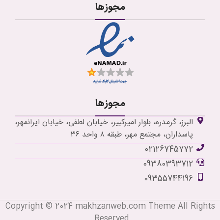
مجوزها
مجوزها
البرز، گرمدره، بلوار امیرکبیر، خیابان لطفی، خیابان ایرانمهر،
پاسداران، مجتمع مهر، طبقه ۸ واحد ۳۶
02126745772
09380393712
09355744196
Copyright © 2024 makhzanweb.com Theme All Rights
Reserved.