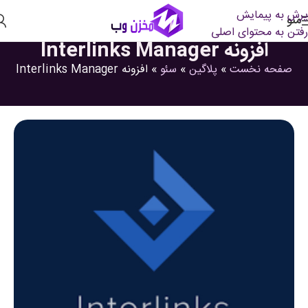
پرش به پیمایش
منو
رفتن به محتوای اصلی
افزونه Interlinks Manager
صفحه نخست
»
پلاگین
»
سئو
»
افزونه Interlinks Manager