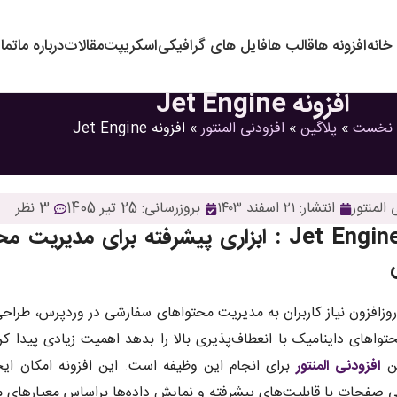
خانه
افزونه ها
قالب ها
فایل های گرافیکی
اسکریپت
مقالات
درباره ما
تما
افزونه Jet Engine
نخست
»
پلاگین
»
افزودنی المنتور
»
افزونه Jet Engine
 المنتور
انتشار:
۲۱ اسفند ۱۴۰۳
بروزرسانی: 25 تیر 1405
3 نظر
افزونه Jet Engine : ابزاری پیشرفته برای 
روزافزون نیاز کاربران به مدیریت محتواهای سفارشی در وردپرس، طراحی 
ین
افزودنی المنتور
برای انجام این وظیفه است. این افزونه امکان ای
ی صفحات با قابلیت‌های پیشرفته و نمایش داده‌ها براساس معیارهای 