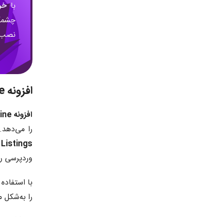
با
خر
چشمگی
نصب ک
افزونه Jet Engine چیست؟
افزونه Jet Engine
را می‌دهد.
Listings
و
وردپرسی را
را به‌شکل 