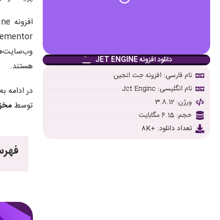
افزونه Jet Engine یکی از محصولات برجسته مجموعه
وب‌سایت‌ه
دانلود افزونه JET ENGINE
هستند.
نام فارسی: افزونه جت انجین
نام انگلیسی: Jet Engine
در ادامه ب
ورژن: 3.8.12
توسط
مخز
حجم: 6.15 مگابایت
تعداد دانلود: +8K
فهرس