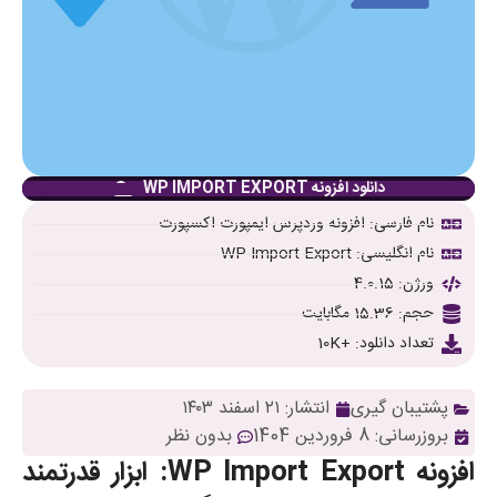
دانلود افزونه WP IMPORT EXPORT
نام فارسی: افزونه وردپرس ایمپورت اکسپورت
نام انگلیسی: WP Import Export
ورژن: 4.0.15
حجم: 15.36 مگابایت
تعداد دانلود: +10K
پشتیبان گیری
انتشار:
۲۱ اسفند ۱۴۰۳
بروزرسانی: 8 فروردین 1404
بدون نظر
افزونه WP Import Export: ابزار قدرتمند