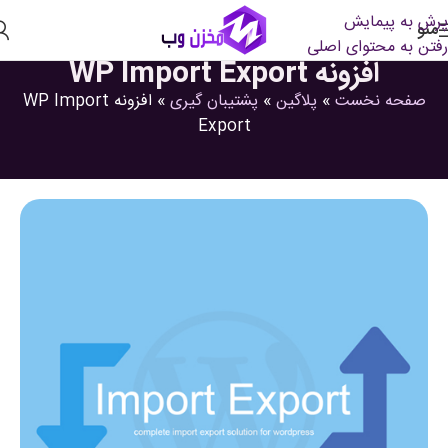
پرش به پیمایش
منو
رفتن به محتوای اصلی
افزونه WP Import Export
صفحه نخست
»
پلاگین
»
پشتیبان گیری
»
افزونه WP Import
Export